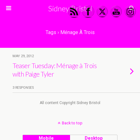
Sidney Bristol
Tags › Ménage À Trois
MAY 29, 2012
Teaser Tuesday: Ménage à Trois
with Paige Tyler
3 RESPONSES
All content Copyright Sidney Bristol
Back to top
Mobile
Desktop